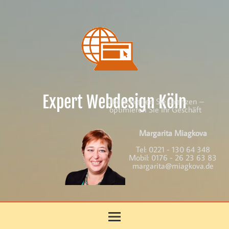
Skip
to
content
Expert Webdesign Köln
Überschreiten Sie Grenzen –
optimieren Sie Ihr Geschäft
Margarita Miagkova
Tel:
0221 - 130 64 348
Mobil:
0176 - 26 23 63 83
margarita@miagkova.de