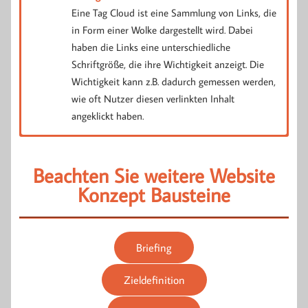
Eine Tag Cloud ist eine Sammlung von Links, die
in Form einer Wolke dargestellt wird. Dabei
haben die Links eine unterschiedliche
Schriftgröße, die ihre Wichtigkeit anzeigt. Die
Wichtigkeit kann z.B. dadurch gemessen werden,
wie oft Nutzer diesen verlinkten Inhalt
angeklickt haben.
Wireframes
Design entwickeln
Beachten Sie weitere Website
Konzept Bausteine
Sind die Wireframes finalisiert, kann die „Schminke“
Den Plan der künftigen Website skizzieren wir anhand einer
draufgelegt werden. Mögliche Vorgaben, was Farben oder CI-
schematischen Darstellung. Hier wird über Platzierung von
Elemente angeht, werden dabei natürlich berücksichtigt. Auch
Elementen, Features, Conversion Bereiche und Navigation der
Briefing
in Bezug auf das Design ist es sinnvoll, erst mit einigen
Website entschieden. Es gibt mehrere Gründe für den Einsatz
wenigen Seitentypen zu beginnen und nach Abstimmung das
von Wireframes, bevor es um das eigentliche Design der
Zieldefinition
Design dann auf die übrigen Templates zu übertragen. Dies
Website geht.
reduziert Einarbeitungszeit von Feedback/Änderungswünschen