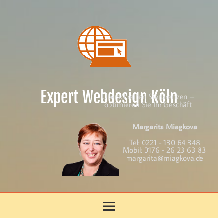
Skip
to
content
Expert Webdesign Köln
Überschreiten Sie Grenzen –
optimieren Sie Ihr Geschäft
Margarita Miagkova
Tel:
0221 - 130 64 348
Mobil:
0176 - 26 23 63 83
margarita@miagkova.de