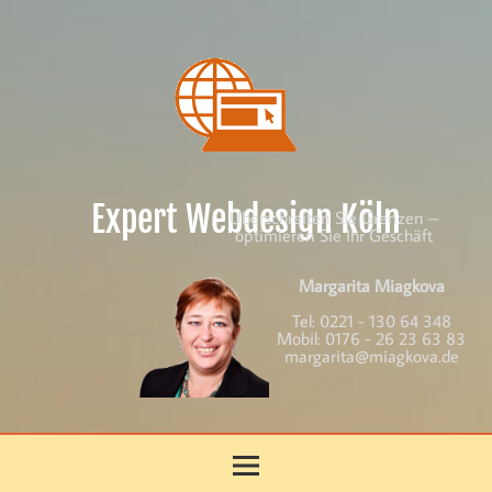
Skip
to
content
Expert Webdesign Köln
Überschreiten Sie Grenzen –
optimieren Sie Ihr Geschäft
Margarita Miagkova
Tel:
0221 - 130 64 348
Mobil:
0176 - 26 23 63 83
margarita@miagkova.de