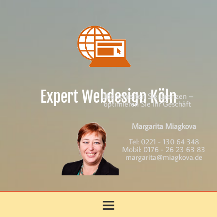
Skip
to
content
Expert Webdesign Köln
Überschreiten Sie Grenzen –
optimieren Sie Ihr Geschäft
Margarita Miagkova
Tel:
0221 - 130 64 348
Mobil:
0176 - 26 23 63 83
margarita@miagkova.de