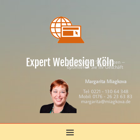
Skip
to
content
Expert Webdesign Köln
Überschreiten Sie Grenzen –
optimieren Sie Ihr Geschäft
Margarita Miagkova
Tel:
0221 - 130 64 348
Mobil:
0176 - 26 23 63 83
margarita@miagkova.de