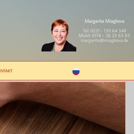
Margarita Miagkova
Tel:
0221 - 130 64 348
Mobil:
0176 - 26 23 63 83
margarita@miagkova.de
NTAKT