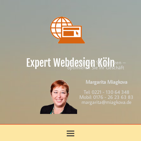
Skip
to
content
Expert Webdesign Köln
Überschreiten Sie Grenzen –
optimieren Sie Ihr Geschäft
Margarita Miagkova
Tel:
0221 - 130 64 348
Mobil:
0176 - 26 23 63 83
margarita@miagkova.de