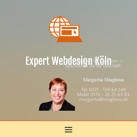
Skip
to
content
Expert Webdesign Köln
Überschreiten Sie Grenzen –
optimieren Sie Ihr Geschäft
Margarita Miagkova
Tel:
0221 - 130 64 348
Mobil:
0176 - 26 23 63 83
margarita@miagkova.de