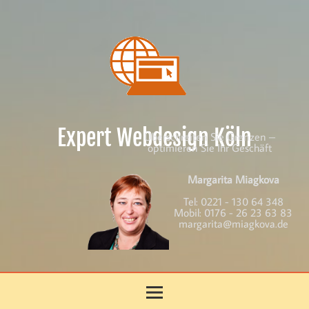
Skip
to
content
Expert Webdesign Köln
Überschreiten Sie Grenzen –
optimieren Sie Ihr Geschäft
Margarita Miagkova
Tel:
0221 - 130 64 348
Mobil:
0176 - 26 23 63 83
margarita@miagkova.de