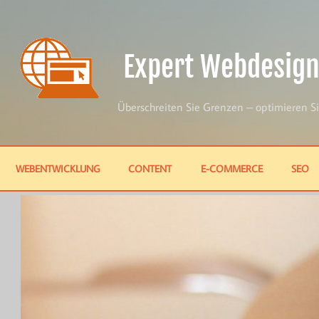
Skip
to
content
Expert Webdesign
Überschreiten Sie Grenzen – optimieren Si
WEBENTWICKLUNG
CONTENT
E-COMMERCE
SEO