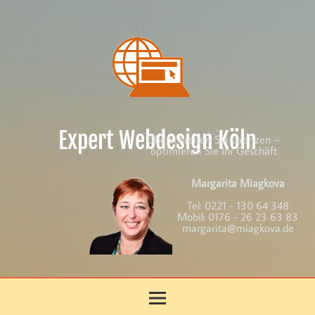
Skip
to
content
Expert Webdesign Köln
Überschreiten Sie Grenzen –
optimieren Sie Ihr Geschäft
Margarita Miagkova
Tel:
0221 - 130 64 348
Mobil:
0176 - 26 23 63 83
margarita@miagkova.de