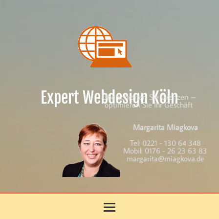
Skip
to
content
Expert Webdesign Köln
Überschreiten Sie Grenzen –
optimieren Sie Ihr Geschäft
Margarita Miagkova
Tel:
0221 - 130 64 348
Mobil:
0176 - 26 23 63 83
margarita@miagkova.de