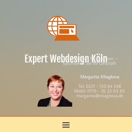
Skip
to
content
Expert Webdesign Köln
Überschreiten Sie Grenzen –
optimieren Sie Ihr Geschäft
Margarita Miagkova
Tel:
0221 - 130 64 348
Mobil:
0176 - 26 23 63 83
margarita@miagkova.de