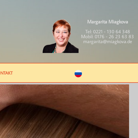
Margarita Miagkova
Tel:
0221 - 130 64 348
Mobil:
0176 - 26 23 63 83
margarita@miagkova.de
NTAKT