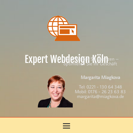
Skip
to
content
Expert Webdesign Köln
Überschreiten Sie Grenzen –
optimieren Sie Ihr Geschäft
Margarita Miagkova
Tel:
0221 - 130 64 348
Mobil:
0176 - 26 23 63 83
margarita@miagkova.de