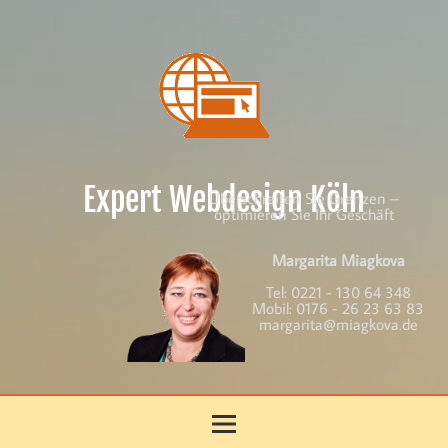
Skip
to
content
Expert Webdesign Köln
Überschreiten Sie Grenzen –
optimieren Sie Ihr Geschäft
Margarita Miagkova
Tel:
0221 - 130 64 348
Mobil:
0176 - 26 23 63 83
margarita@miagkova.de