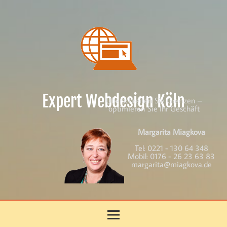
Skip
to
content
Expert Webdesign Köln
Überschreiten Sie Grenzen –
optimieren Sie Ihr Geschäft
Margarita Miagkova
Tel:
0221 - 130 64 348
Mobil:
0176 - 26 23 63 83
margarita@miagkova.de