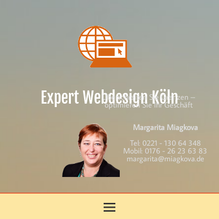
Skip
to
content
Expert Webdesign Köln
Überschreiten Sie Grenzen –
optimieren Sie Ihr Geschäft
Margarita Miagkova
Tel:
0221 - 130 64 348
Mobil:
0176 - 26 23 63 83
margarita@miagkova.de