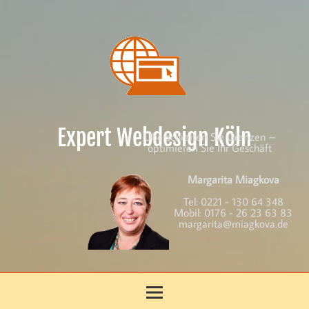
Skip
to
content
Expert Webdesign Köln
Überschreiten Sie Grenzen –
optimieren Sie Ihr Geschäft
Margarita Miagkova
Tel:
0221 - 130 64 348
Mobil:
0176 - 26 23 63 83
margarita@miagkova.de