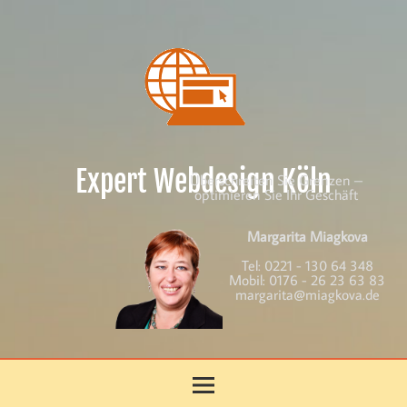
Skip
to
content
Expert Webdesign Köln
Überschreiten Sie Grenzen –
optimieren Sie Ihr Geschäft
Margarita Miagkova
Tel:
0221 - 130 64 348
Mobil:
0176 - 26 23 63 83
margarita@miagkova.de