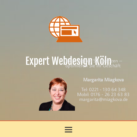
Skip
to
content
Expert Webdesign Köln
Überschreiten Sie Grenzen –
optimieren Sie Ihr Geschäft
Margarita Miagkova
Tel:
0221 - 130 64 348
Mobil:
0176 - 26 23 63 83
margarita@miagkova.de