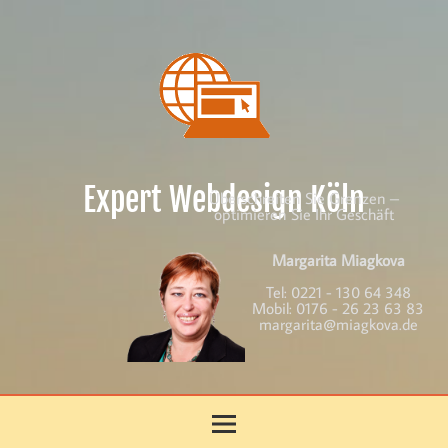
Skip
to
content
Expert Webdesign Köln
Überschreiten Sie Grenzen –
optimieren Sie Ihr Geschäft
Margarita Miagkova
Tel:
0221 - 130 64 348
Mobil:
0176 - 26 23 63 83
margarita@miagkova.de