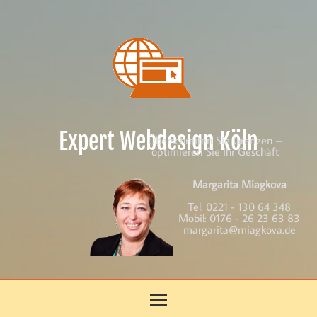
Skip
to
content
Expert Webdesign Köln
Überschreiten Sie Grenzen –
optimieren Sie Ihr Geschäft
Margarita Miagkova
Tel:
0221 - 130 64 348
Mobil:
0176 - 26 23 63 83
margarita@miagkova.de