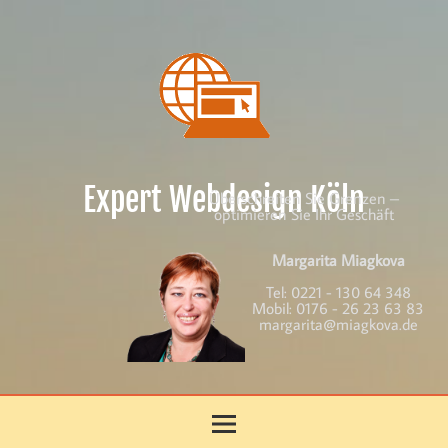
Skip
to
content
Expert Webdesign Köln
Überschreiten Sie Grenzen –
optimieren Sie Ihr Geschäft
Margarita Miagkova
Tel:
0221 - 130 64 348
Mobil:
0176 - 26 23 63 83
margarita@miagkova.de